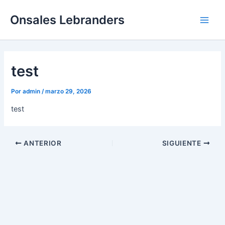
Ir
Main
Onsales Lebranders
al
Men
contenido
test
Por
admin
/
marzo 29, 2026
test
ANTERIOR
SIGUIENTE