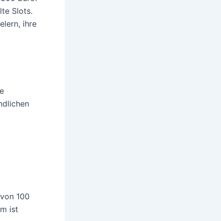
te Slots.
lern, ihre
te
ndlichen
 von 100
rm ist