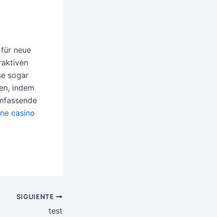
 für neue
raktiven
se sogar
len, indem
umfassende
ine casino
SIGUIENTE
test