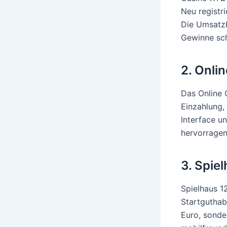
Neu registri
Die Umsatzb
Gewinne sch
2. Onli
Das Online 
Einzahlung,
Interface u
hervorragen
3. Spie
Spielhaus 1
Startguthab
Euro, sonder