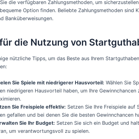
Sie die verfügbaren Zahlungsmethoden, um sicherzustellen,
e bequeme Option finden. Beliebte Zahlungsmethoden sind K
nd Banküberweisungen.
für die Nutzung von Startguth
inige nützliche Tipps, um das Beste aus Ihrem Startguthabe
en:
elen Sie Spiele mit niedrigerer Hausvorteil:
Wählen Sie Spi
nen niedrigeren Hausvorteil haben, um Ihre Gewinnchancen 
ximieren.
zen Sie Freispiele effektiv:
Setzen Sie Ihre Freispiele auf S
nen gefallen und bei denen Sie die besten Gewinnchancen h
rwalten Sie Ihr Budget:
Setzen Sie sich ein Budget und halt
ran, um verantwortungsvoll zu spielen.