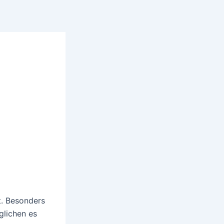
t. Besonders
glichen es