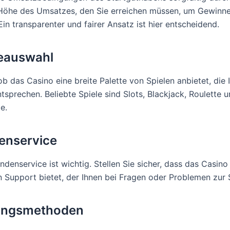
 Höhe des Umsatzes, den Sie erreichen müssen, um Gewinn
in transparenter und fairer Ansatz ist hier entscheidend.
leauswahl
ob das Casino eine breite Palette von Spielen anbietet, die 
tsprechen. Beliebte Spiele sind Slots, Blackjack, Roulette u
e.
enservice
ndenservice ist wichtig. Stellen Sie sicher, dass das Casino 
n Support bietet, der Ihnen bei Fragen oder Problemen zur S
lungsmethoden