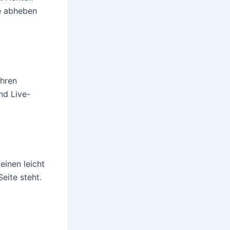
e abheben
Ihren
nd Live-
einen leicht
eite steht.