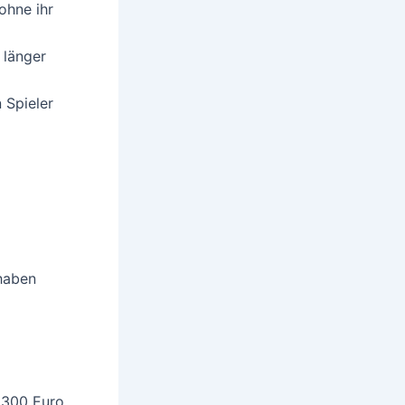
ohne ihr
 länger
 Spieler
thaben
 300 Euro.