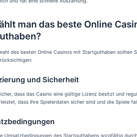
lich und hat eine schnelle Auszahlung.
hlt man das beste Online Casi
guthaben?
wahl des besten Online Casinos mit Startguthaben sollten S
rücksichtigen:
nzierung und Sicherheit
sicher, dass das Casino eine gültige Lizenz besitzt und regul
eistet, dass Ihre Spielerdaten sicher sind und die Spiele fai
atzbedingungen
ie Umsatzbedingungen des Startguthabens sorgfältig durch