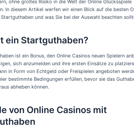
ern, ohne großes Risiko in die Welt der Online Glücksspiele
. In diesem Artikel werfen wir einen Blick auf die besten O
 Startguthaben und was Sie bei der Auswahl beachten sollt
t ein Startguthaben?
thaben ist ein Bonus, den Online Casinos neuen Spielern an
tigen, sich anzumelden und ihre ersten Einsätze zu platzier
nn in Form von Echtgeld oder Freispielen angeboten werd
ler bestimmte Bedingungen erfüllen, bevor sie das Guthab
raus abheben können.
le von Online Casinos mit
guthaben