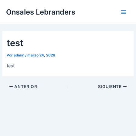
Ir
Main
Onsales Lebranders
al
Men
contenido
test
Por
admin
/
marzo 24, 2026
test
ANTERIOR
SIGUIENTE