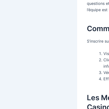
questions e
l’équipe est
Commen
S’inscrire s
Vis
Cli
inf
Vér
Ef
Les Me
Casin