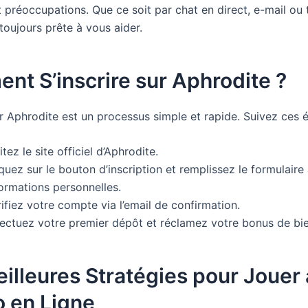
t préoccupations. Que ce soit par chat en direct, e-mail ou
 toujours prête à vous aider.
t S’inscrire sur Aphrodite ?
ur Aphrodite est un processus simple et rapide. Suivez ces é
itez le site officiel d’Aphrodite.
quez sur le bouton d’inscription et remplissez le formulaire
ormations personnelles.
ifiez votre compte via l’email de confirmation.
fectuez votre premier dépôt et réclamez votre bonus de bi
illeures Stratégies pour Jouer
o en Ligne