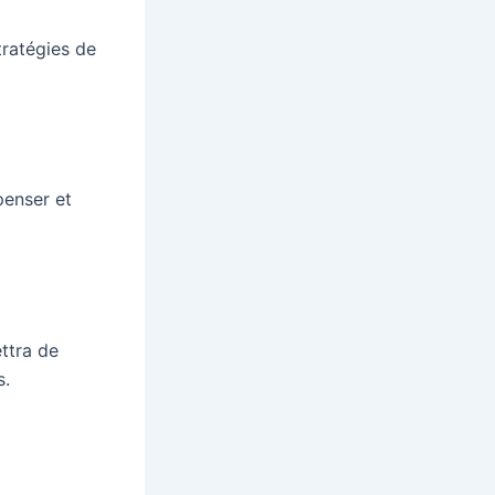
tratégies de
penser et
ttra de
s.