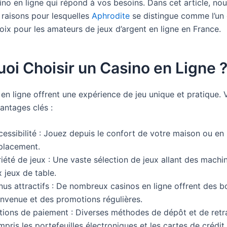
ino en ligne qui répond à vos besoins. Dans cet article, nou
 raisons pour lesquelles
Aphrodite
se distingue comme l’un
oix pour les amateurs de jeux d’argent en ligne en France.
oi Choisir un Casino en Ligne 
en ligne offrent une expérience de jeu unique et pratique. 
antages clés :
essibilité : Jouez depuis le confort de votre maison ou en
placement.
iété de jeux : Une vaste sélection de jeux allant des machi
 jeux de table.
nus attractifs : De nombreux casinos en ligne offrent des 
envenue et des promotions régulières.
tions de paiement : Diverses méthodes de dépôt et de retra
pris les portefeuilles électroniques et les cartes de crédit.