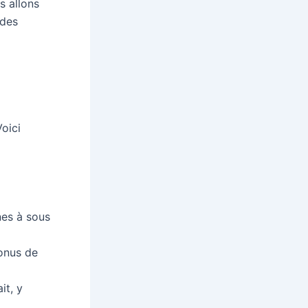
s allons
 des
?
Voici
nes à sous
bonus de
it, y