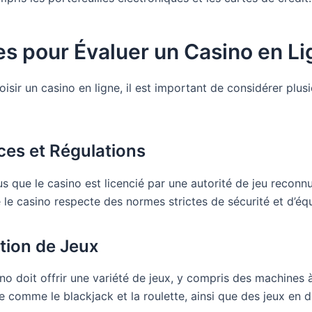
es pour Évaluer un Casino en L
isir un casino en ligne, il est important de considérer plus
nces et Régulations
s que le casino est licencié par une autorité de jeu reconn
 le casino respecte des normes strictes de sécurité et d’équ
ction de Jeux
no doit offrir une variété de jeux, y compris des machines 
e comme le blackjack et la roulette, ainsi que des jeux en d