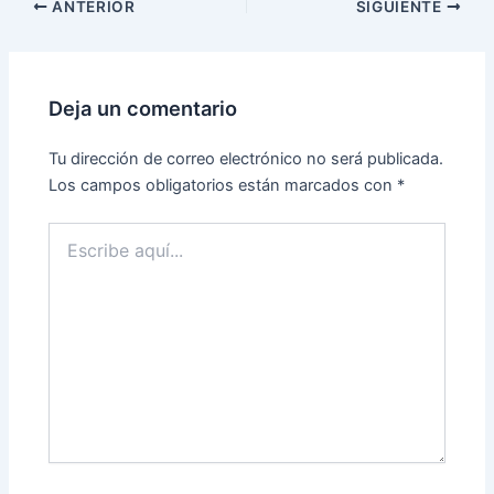
ANTERIOR
SIGUIENTE
Deja un comentario
Tu dirección de correo electrónico no será publicada.
Los campos obligatorios están marcados con
*
Escribe
aquí...