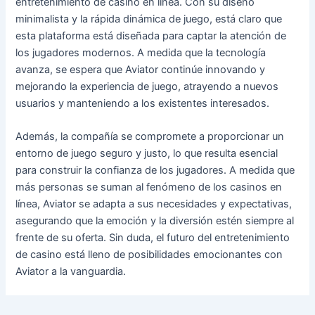
entretenimiento de casino en línea. Con su diseño
minimalista y la rápida dinámica de juego, está claro que
esta plataforma está diseñada para captar la atención de
los jugadores modernos. A medida que la tecnología
avanza, se espera que Aviator continúe innovando y
mejorando la experiencia de juego, atrayendo a nuevos
usuarios y manteniendo a los existentes interesados.
Además, la compañía se compromete a proporcionar un
entorno de juego seguro y justo, lo que resulta esencial
para construir la confianza de los jugadores. A medida que
más personas se suman al fenómeno de los casinos en
línea, Aviator se adapta a sus necesidades y expectativas,
asegurando que la emoción y la diversión estén siempre al
frente de su oferta. Sin duda, el futuro del entretenimiento
de casino está lleno de posibilidades emocionantes con
Aviator a la vanguardia.