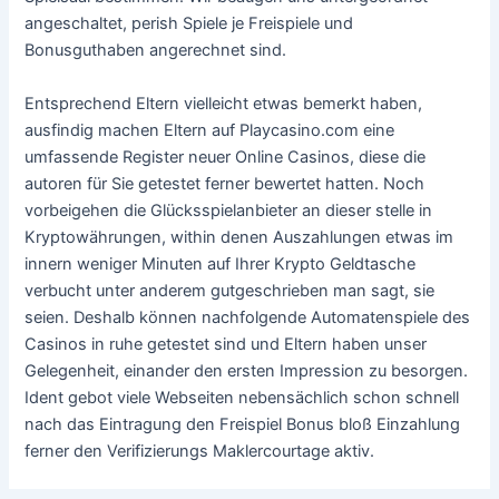
angeschaltet, perish Spiele je Freispiele und
Bonusguthaben angerechnet sind.
Entsprechend Eltern vielleicht etwas bemerkt haben,
ausfindig machen Eltern auf Playcasino.com eine
umfassende Register neuer Online Casinos, diese die
autoren für Sie getestet ferner bewertet hatten. Noch
vorbeigehen die Glücksspielanbieter an dieser stelle in
Kryptowährungen, within denen Auszahlungen etwas im
innern weniger Minuten auf Ihrer Krypto Geldtasche
verbucht unter anderem gutgeschrieben man sagt, sie
seien. Deshalb können nachfolgende Automatenspiele des
Casinos in ruhe getestet sind und Eltern haben unser
Gelegenheit, einander den ersten Impression zu besorgen.
Ident gebot viele Webseiten nebensächlich schon schnell
nach das Eintragung den Freispiel Bonus bloß Einzahlung
ferner den Verifizierungs Maklercourtage aktiv.