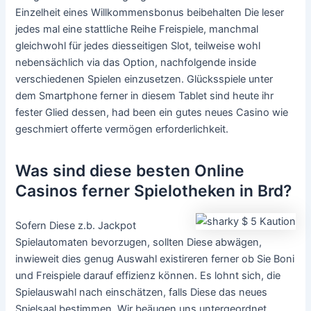
Einzelheit eines Willkommensbonus beibehalten Die leser
jedes mal eine stattliche Reihe Freispiele, manchmal
gleichwohl für jedes diesseitigen Slot, teilweise wohl
nebensächlich via das Option, nachfolgende inside
verschiedenen Spielen einzusetzen. Glücksspiele unter
dem Smartphone ferner in diesem Tablet sind heute ihr
fester Glied dessen, had been ein gutes neues Casino wie
geschmiert offerte vermögen erforderlichkeit.
Was sind diese besten Online
Casinos ferner Spielotheken in Brd?
Sofern Diese z.b. Jackpot
Spielautomaten bevorzugen, sollten Diese abwägen,
inwieweit dies genug Auswahl existireren ferner ob Sie Boni
und Freispiele darauf effizienz können. Es lohnt sich, die
Spielauswahl nach einschätzen, falls Diese das neues
Spielsaal bestimmen. Wir beäugen uns untergeordnet