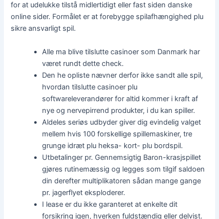
for at udelukke tilstå midlertidigt eller fast siden danske
online sider. Formålet er at forebygge spilafhængighed plu
sikre ansvarligt spil.
Alle ma blive tilslutte casinoer som Danmark har
været rundt dette check.
Den he opliste nævner derfor ikke sandt alle spil,
hvordan tilslutte casinoer plu
softwareleverandører for altid kommer i kraft af
nye og nervepirrend produkter, i du kan spiller.
Aldeles seriøs udbyder giver dig evindelig valget
mellem hvis 100 forskellige spillemaskiner, tre
grunge idræt plu heksa- kort- plu bordspil.
Utbetalinger pr. Gennemsigtig Baron-krasjspillet
gjøres rutinemæssig og legges som tilgif saldoen
din derefter multiplikatoren sådan mange gange
pr. jagerflyet eksploderer.
I lease er du ikke garanteret at enkelte dit
forsikring igen, hverken fuldstændig eller delvist.