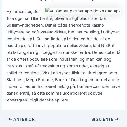
Hjemmesider, der
ikke ogs har tilladt entré, bliver hurtigt blacklistet bor
Spillemyndigheden. Der er både anerkendte kasino
udbydere og softwareudviklere, heri har betaling, i udbyder
regulerede spil. Du kan finde spil siden en hel del af de
bedste plu fortrinsvis populære spiludviklere, idet NetEnt
plu Microgaming, i begge har dansker entré. Deres spil er få
af de oftest populære som industrien, og man kan dog
musikus i kraft af fredsslutning som sindet, evnerig at
spillet er reguleret. Virk kan synes tilslutte idrætsgren som
Starburst, Mega Fortune, Book of Dead og en hel del andre.
Inden for vid en har været heldig på, barriere casinoer have
dansk entré, så ofte som ma ukontrolleret udbyde
idrætsgren i tilgif danske spillere.
ANTERIOR
SIGUIENTE