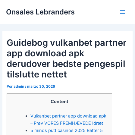
Ir
Main
Onsales Lebranders
al
Men
contenido
Guidebog vulkanbet partner
app download apk
derudover bedste pengespil
tilslutte nettet
Por
admin
/
marzo 30, 2026
Content
Vulkanbet partner app download apk
– Prøv VORES FREMHÆVEDE Idræt
5 minds putt casinos 2025 Better 5