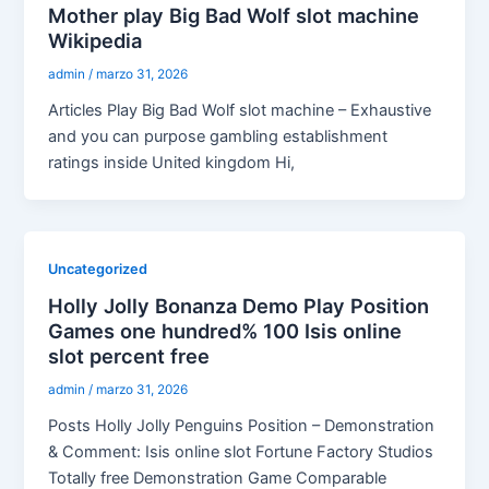
Mother play Big Bad Wolf slot machine
Wikipedia
admin
/
marzo 31, 2026
Articles Play Big Bad Wolf slot machine – Exhaustive
and you can purpose gambling establishment
ratings inside United kingdom Hi,
Uncategorized
Holly Jolly Bonanza Demo Play Position
Games one hundred% 100 Isis online
slot percent free
admin
/
marzo 31, 2026
Posts Holly Jolly Penguins Position – Demonstration
& Comment: Isis online slot Fortune Factory Studios
Totally free Demonstration Game Comparable