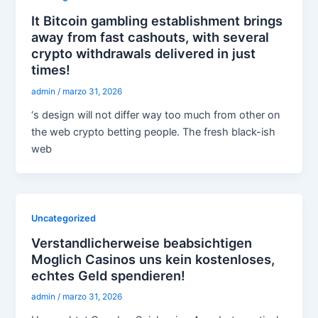
It Bitcoin gambling establishment brings
away from fast cashouts, with several
crypto withdrawals delivered in just
times!
admin
/
marzo 31, 2026
‘s design will not differ way too much from other on
the web crypto betting people. The fresh black-ish
web
Uncategorized
Verstandlicherweise beabsichtigen
Moglich Casinos uns kein kostenloses,
echtes Geld spendieren!
admin
/
marzo 31, 2026