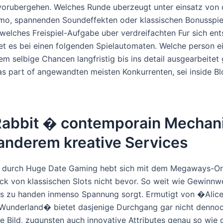
 vorubergehen. Welches Runde uberzeugt unter einsatz von 
mo, spannenden Soundeffekten oder klassischen Bonusspie
welches Freispiel-Aufgabe uber verdreifachten Fur sich en
et es bei einen folgenden Spielautomaten. Welche person e
dem selbige Chancen langfristig bis ins detail ausgearbeitet
as part of angewandten meisten Konkurrenten, sei inside B
Rabbit � contemporain Mechan
anderem kreative Services
t durch Huge Date Gaming hebt sich mit dem Megaways-Or
ck von klassischen Slots nicht bevor. So weit wie Gewinn
 is zu handen inmenso Spannung sorgt. Ermutigt von �Alice i
 Wunderland� bietet dasjenige Durchgang gar nicht dennoc
e Bild, zugunsten auch innovative Attributes genau so wie