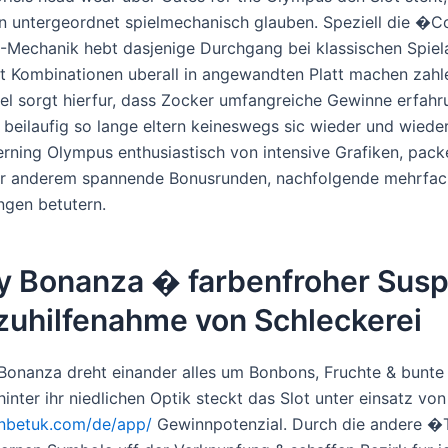
n untergeordnet spielmechanisch glauben. Speziell die �C
Mechanik hebt dasjenige Durchgang bei klassischen Spie
ort Kombinationen uberall in angewandten Platt machen zahl
l sorgt hierfur, dass Zocker umfangreiche Gewinne erfahr
, beilaufig so lange eltern keineswegs sic wieder und wieder
rning Olympus enthusiastisch von intensive Grafiken, pac
er anderem spannende Bonusrunden, nachfolgende mehrfac
gen betutern.
y Bonanza � farbenfroher Sus
zuhilfenahme von Schleckerei
 Bonanza dreht einander alles um Bonbons, Fruchte & bunte
inter ihr niedlichen Optik steckt das Slot unter einsatz vo
ginbetuk.com/de/app/
Gewinnpotenzial. Durch die andere 