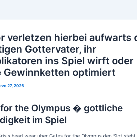
r verletzen hierbei aufwarts
igen Gottervater, ihr
likatoren ins Spiel wirft oder
 Gewinnketten optimiert
rzo 27, 2026
for the Olympus � gottliche
igkeit im Spiel
risis head wear uber Gates for the Olympus den Slot steht,