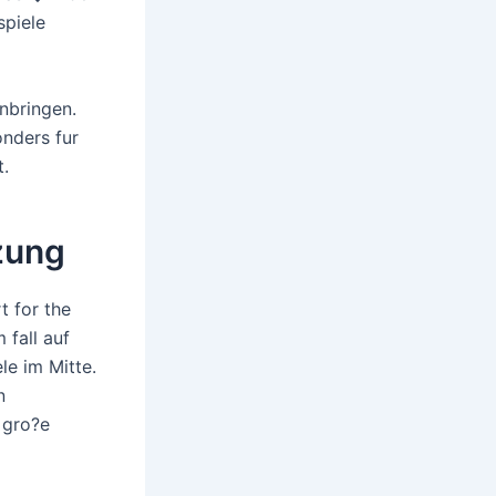
spiele
inbringen.
onders fur
t.
zung
t for the
 fall auf
le im Mitte.
n
 gro?e