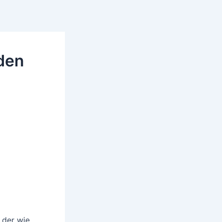
 den
 der wie