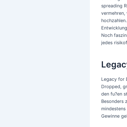
spreading Re
vermehren, 
hochzahlen.
Entwicklunge
Noch faszin
jedes risik
Legac
Legacy for 
Dropped, gr
den fu?en s
Besonders z
mindestens 
Gewinne ge