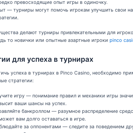
редко превосходящие опыт игры в одиночку.
ыт — турниры могут помочь игрокам улучшить свои н
ратегии.
щества делают турниры привлекательными для игроко
удь то новички или опытные азартные игроки
pinco cas
гии для успеха в турнирах
ичь успеха в турнирах в Pinco Casino, необходимо при
ые стратегии:
учите игру — понимание правил и механики игры знач
высит ваши шансы на успех.
равляйте банкроллом — разумное распределение сред
может вам долго оставаться в игре.
блюдайте за оппонентами — следите за поведением др