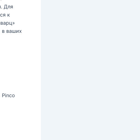
. Для
ся к
Шварц»
м в ваших
 Pinco