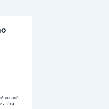
no
ый способ
ах. Эти