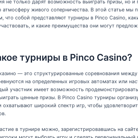
я не только дарят возможность выиграть призы, но и
 атмосферу живого соперничества. В этой статье мы 
, что собой представляют турниры в Pinco Casino, как
участвовать, и какие преимущества они могут предлож
акое турниры в Pinco Casino?
казино — это структурированные соревнования между
ревнуются на определенных игровых автоматах или на
ждый участник имеет возможность продемонстрировать
ыиграть ценные призы. В Pinco Casino турниры организ
и охватывают широкий спектр игр, чтобы удовлетвори
ов.
астие в турнире можно, зарегистрировавшись на сайте
 игроки могут выбрать игру и сделать первоначальный 