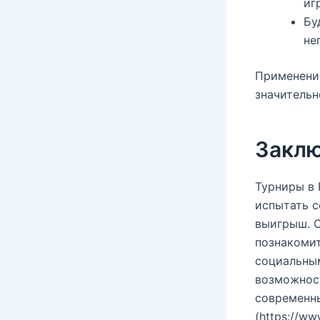
иг
Бу
не
Применение
значительн
Закл
Турниры в 
испытать с
выигрыш. О
познакомит
социальным
возможност
современны
(https://w