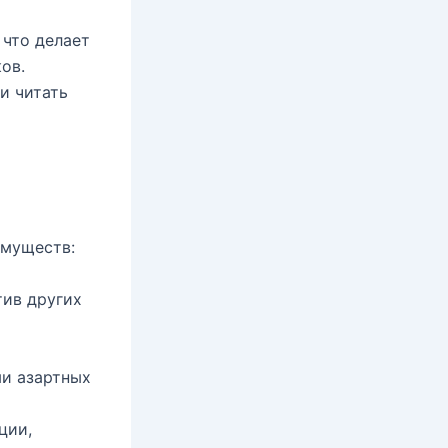
 что делает
ов.
и читать
имуществ:
тив других
и азартных
ции,