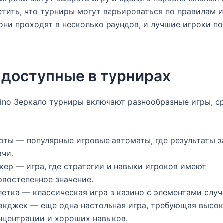
тить, что турниры могут варьироваться по правилам и
они проходят в несколько раундов, и лучшие игроки п
 доступные в турнирах
sino Зеркало турниры включают разнообразные игры, с
оты — популярные игровые автоматы, где результаты з
ачи.
кер — игра, где стратегии и навыки игроков имеют
рвостепенное значение.
летка — классическая игра в казино с элементами случ
экджек — еще одна настольная игра, требующая высо
нцентрации и хороших навыков.