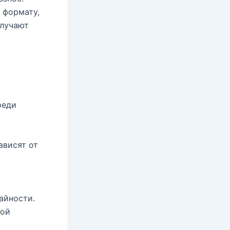
 формату,
олучают
реди
ависят от
айности.
кой