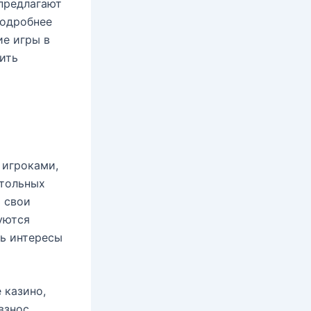
 предлагают
подробнее
ие игры в
ить
 игроками,
стольных
 свои
уются
ть интересы
 казино,
взнос.