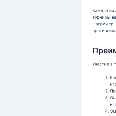
Каждая из 
турниры ещ
Например, 
противника
Преим
Участие в 
Ко
иг
Пр
Со
иг
Эм