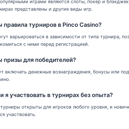
опулярными играми являются слоты, покер и блэкджек,
нирах представлены и другие виды игр.
ы правила турниров в Pinco Casino?
гут варьироваться в зависимости от типа турнира, по
комиться с ними перед регистрацией.
ы призы для победителей?
т включать денежные вознаграждения, бонусы или по
зино.
ли я участвовать в турнирах без опыта?
 турниры открыты для игроков любого уровня, и нович
ся участвовать.