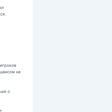
ют
ся.
 игроков
 шансом на
ьше о
т