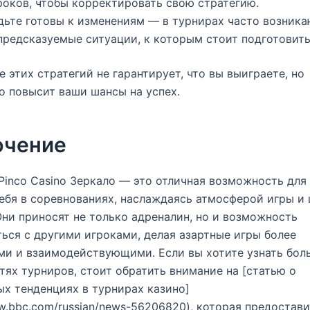
роков, чтобы корректировать свою стратегию.
дьте готовы к изменениям — в турнирах часто возника
предсказуемые ситуации, к которым стоит подготовить
 этих стратегий не гарантирует, что вы выиграете, но
о повысит ваши шансы на успех.
ючение
Pinco Casino Зеркало — это отличная возможность для
ебя в соревнованиях, наслаждаясь атмосферой игры и
ни приносят не только адреналин, но и возможность
ься с другими игроками, делая азартные игры более
и и взаимодействующими. Если вы хотите узнать бол
ях турниров, стоит обратить внимание на [статью о
х тенденциях в турнирах казино]
ww.bbc.com/russian/news-56206820), которая предостави