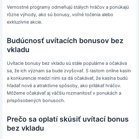
Vernostné programy odmeňujú stálych hráčov a ponúkajú
rôzne výhody, ako sú bonusy, voľné točenia alebo
exkluzívne akcie.
Budúcnosť uvítacích bonusov bez
vkladu
Uvítacie bonusy bez vkladu sú stále populárne a očakáva
sa, že ich význam sa bude zvyšovať. S rastom online kasín
a konkurencie medzi nimi sa dá očakávať, že kasína budú
hľadať nové a atraktívne spôsoby, ako prilákať hráčov.
Môžeme očakávať aj väčšiu rozmanitosť v ponukách a
prispôsobených bonusoch.
Prečo sa oplatí skúsiť uvítací bonus
bez vkladu