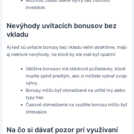
Možnosť získať reálne výhry bez nutnosti
investície.
Nevýhody uvítacích bonusov bez
vkladu
Aj keď sú uvítacie bonusy bez vkladu veľmi atraktívne, majú
aj niektoré nevýhody, na ktoré by ste mali byť opatrní:
Väčšina bonusov má stávkové požiadavky, ktoré
musíte splniť predtým, ako si môžete vybrať svoje
výhry.
Bonusy môžu byť obmedzené na určité hry alebo
typy hier.
Časové obmedzenia na využitie bonusu môžu byť
stresujúce.
Na čo si dávať pozor pri využívaní