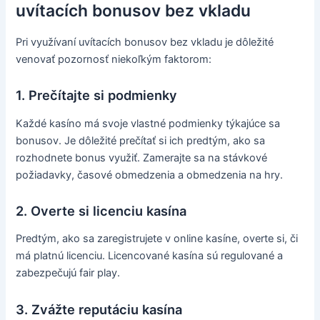
uvítacích bonusov bez vkladu
Pri využívaní uvítacích bonusov bez vkladu je dôležité
venovať pozornosť niekoľkým faktorom:
1. Prečítajte si podmienky
Každé kasíno má svoje vlastné podmienky týkajúce sa
bonusov. Je dôležité prečítať si ich predtým, ako sa
rozhodnete bonus využiť. Zamerajte sa na stávkové
požiadavky, časové obmedzenia a obmedzenia na hry.
2. Overte si licenciu kasína
Predtým, ako sa zaregistrujete v online kasíne, overte si, či
má platnú licenciu. Licencované kasína sú regulované a
zabezpečujú fair play.
3. Zvážte reputáciu kasína