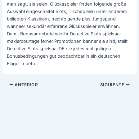
man sagt, sie seien. Glücksspieler finden folgende große
Auswahl eingeschaltet Slots, Tischspielen unter anderem
beliebten Klassikern, nachfolgende plus Jungspund
wanneer sekundär erfahrene Glücksspieler erwähnen.
Damit Bonusangebote wie ihr Detective Slots spielsaal
maklercourtage ferner Promotionen banner sie sind, stellt
Detective Slots spielsaal DE die jedes mal gültigen
Bonusbedingungen gut beobachtbar in ein deutschen
Flügel in petto.
ANTERIOR
SIGUIENTE
REJEKIBET
ZK6
SPINHARTA
JAYASLOT
GEMS365
898A
REMI101
REJEKI GAMES
777LUCKY
8ZK
IDRKING
IN22
JKTJKT
JKTWIN