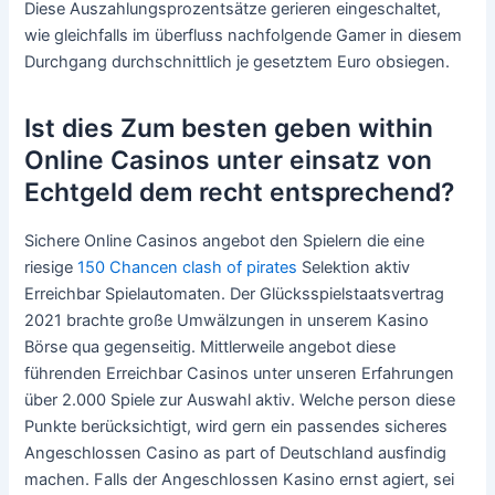
Diese Auszahlungsprozentsätze gerieren eingeschaltet,
wie gleichfalls im überfluss nachfolgende Gamer in diesem
Durchgang durchschnittlich je gesetztem Euro obsiegen.
Ist dies Zum besten geben within
Online Casinos unter einsatz von
Echtgeld dem recht entsprechend?
Sichere Online Casinos angebot den Spielern die eine
riesige
150 Chancen clash of pirates
Selektion aktiv
Erreichbar Spielautomaten. Der Glücksspielstaatsvertrag
2021 brachte große Umwälzungen in unserem Kasino
Börse qua gegenseitig. Mittlerweile angebot diese
führenden Erreichbar Casinos unter unseren Erfahrungen
über 2.000 Spiele zur Auswahl aktiv. Welche person diese
Punkte berücksichtigt, wird gern ein passendes sicheres
Angeschlossen Casino as part of Deutschland ausfindig
machen. Falls der Angeschlossen Kasino ernst agiert, sei