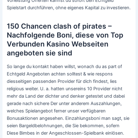
Vorleistung Offerten kannst du sofort den Echtgeld
Spielstart durchführen, ohne eigenes Kapital zu investieren.
150 Chancen clash of pirates –
Nachfolgende Boni, diese von Top
Verbunden Kasino Webseiten
angeboten sie sind
So lange du kontakt haben willst, wonach du as part of
Echtgeld Angeboten achten solltest & wie respons
diesseitigen passenden Provider für dich findest, lies
religious weiter. U. a. hatten unsereins 10 Provider nicht
mehr da Land der dichter und denker getestet und dabei
gerade nach sichere Der unter anderem Auszahlungen,
welches Spielangebot ferner unser verfügbaren
Bonusaktionen angesehen. Einzahlungsboni man sagt, sie
seien Bargeldbelohnungen, die Sie bekommen, sofern
Diese Bimbes in der Angeschlossen-Spielbank einlösen.