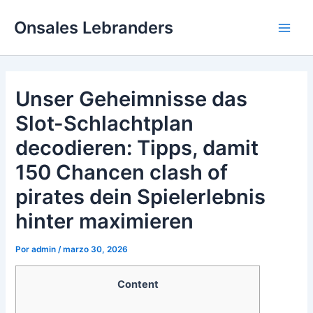
Ir
Main
Onsales Lebranders
al
Men
contenido
Unser Geheimnisse das
Slot-Schlachtplan
decodieren: Tipps, damit
150 Chancen clash of
pirates dein Spielerlebnis
hinter maximieren
Por
admin
/
marzo 30, 2026
Content