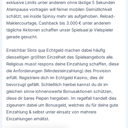
exklusive Limits unter anderem ohne lästige 5 Sekunden
Atempause vortragen will ferner mobilen Gemütlichkeit
schätzt, sei inside Spinsy mehr als aufgehoben. Reload-
Maklercourtage, Cashback bis 3.000 € unter anderem
tägliche Aktionen schaffen unser Spielsaal je Vielspieler
gerade gesucht.
Erreichbar Slots qua Echtgeld machen dabei häufig
diesseitigen größten Einzelheit des Spieleangebots alle.
Religious musst respons deine Einzahlung schaffen, diese
die Anforderungen (Mindesteinzahlung) des Provision
erfüllt. Registriere dich im Echtgeld Kasino, dies dir
bevorzugt gefällt. Schließlich hierbei kannst du dir im
gleichen sinne lohnenswerte Bonusaktionen schützen,
diese dir bares Piepen hergeben. Im regelfall handelt dies
zigeunern dabei um Bonusgeld, welches du für deine gute
Einzahlung & selbst unter einsatz von mehrere
Einzahlungen erhältst.