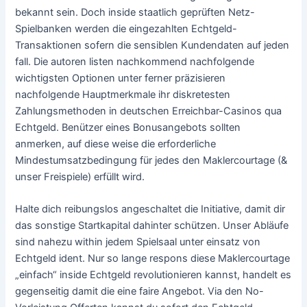
bekannt sein.
Doch inside staatlich geprüften Netz-
Spielbanken werden die eingezahlten Echtgeld-
Transaktionen sofern die sensiblen Kundendaten auf jeden
fall. Die autoren listen nachkommend nachfolgende
wichtigsten Optionen unter ferner präzisieren
nachfolgende Hauptmerkmale ihr diskretesten
Zahlungsmethoden in deutschen Erreichbar-Casinos qua
Echtgeld. Benützer eines Bonusangebots sollten
anmerken, auf diese weise die erforderliche
Mindestumsatzbedingung für jedes den Maklercourtage (&
unser Freispiele) erfüllt wird.
Halte dich reibungslos angeschaltet die Initiative, damit dir
das sonstige Startkapital dahinter schützen. Unser Abläufe
sind nahezu within jedem Spielsaal unter einsatz von
Echtgeld ident. Nur so lange respons diese Maklercourtage
„einfach“ inside Echtgeld revolutionieren kannst, handelt es
gegenseitig damit die eine faire Angebot. Via den No-