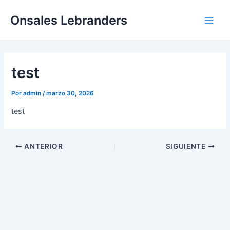
Ir
Main
Onsales Lebranders
al
Men
contenido
test
Por
admin
/
marzo 30, 2026
test
ANTERIOR
SIGUIENTE