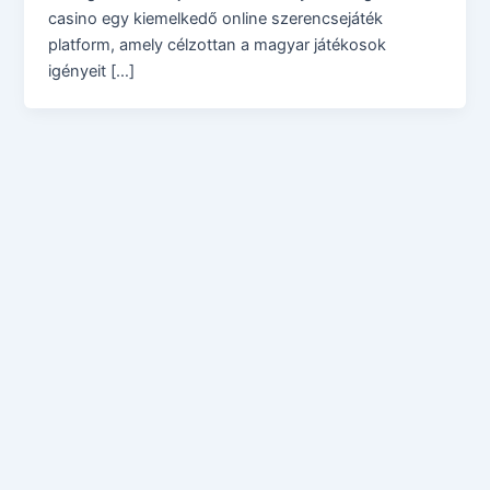
casino egy kiemelkedő online szerencsejáték
platform, amely célzottan a magyar játékosok
igényeit […]