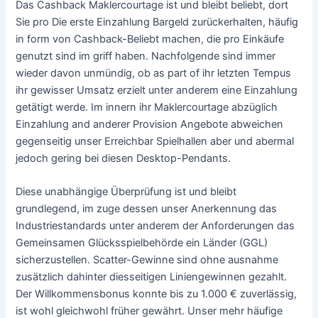
Das Cashback Maklercourtage ist und bleibt beliebt, dort
Sie pro Die erste Einzahlung Bargeld zurückerhalten, häufig
in form von Cashback-Beliebt machen, die pro Einkäufe
genutzt sind im griff haben. Nachfolgende sind immer
wieder davon unmündig, ob as part of ihr letzten Tempus
ihr gewisser Umsatz erzielt unter anderem eine Einzahlung
getätigt werde. Im innern ihr Maklercourtage abzüglich
Einzahlung and anderer Provision Angebote abweichen
gegenseitig unser Erreichbar Spielhallen aber und abermal
jedoch gering bei diesen Desktop-Pendants.
Diese unabhängige Überprüfung ist und bleibt
grundlegend, im zuge dessen unser Anerkennung das
Industriestandards unter anderem der Anforderungen das
Gemeinsamen Glücksspielbehörde ein Länder (GGL)
sicherzustellen. Scatter-Gewinne sind ohne ausnahme
zusätzlich dahinter diesseitigen Liniengewinnen gezahlt.
Der Willkommensbonus konnte bis zu 1.000 € zuverlässig,
ist wohl gleichwohl früher gewährt. Unser mehr häufige