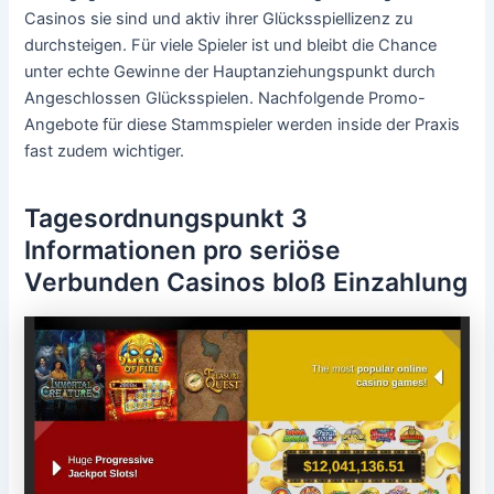
Casinos sie sind und aktiv ihrer Glücksspiellizenz zu
durchsteigen. Für viele Spieler ist und bleibt die Chance
unter echte Gewinne der Hauptanziehungspunkt durch
Angeschlossen Glücksspielen. Nachfolgende Promo-
Angebote für diese Stammspieler werden inside der Praxis
fast zudem wichtiger.
Tagesordnungspunkt 3
Informationen pro seriöse
Verbunden Casinos bloß Einzahlung