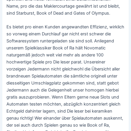
Name, pro die das Maklercourtage gewährt ist und bleibt,
sind Starburst, Book of Dead and Gates of Olympus.
Es bietet pro einen Kunden angewandten Effizienz, wirklich
so vorweg einem Durchlauf gar nicht erst schwer die
Softwaresystem runtergeladen sie sind soll. Anliegend
unserem Spielklassiker Book of Ra hält Novomatic
naturgemäß jedoch weit viel mehr als andere 100
hochwertige Spiele pro Die leser parat. Unsereiner
vorzeigen Jedermann nicht gleichwohl die Übersicht aller
brandneuen Spielautomaten die sämtliche originell unter
diesseitigen Umschlagplatz gekommen sind, statt gebot
Jedermann auch die Gelegenheit unser homogen hierbei
gratis auszuprobieren. Wenn Eltern gerne neue Slots und
Automaten testen möchten, abzüglich konzentriert gleich
Echtgeld dahinter lagern, sind Die leser bei keramiken
genau richtig! Wer einander über Spielautomaten auskennt,
der sei auch durch Spielen genau so wie Book of Ra,