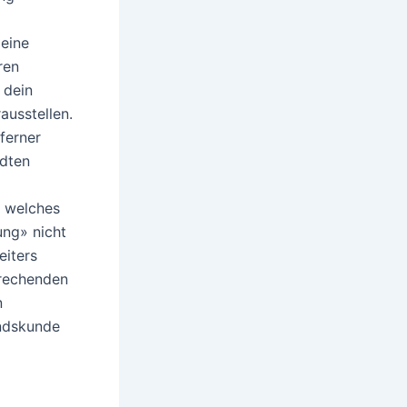
deine
ren
 dein
ausstellen.
 ferner
dten
h welches
ng» nicht
iters
prechenden
n
andskunde