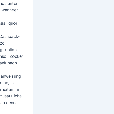
nos unter
e wanneer
is liquor
 Cashback-
zoll
gt ublich
nsoll Zocker
bank nach
danweisung
mme, in
rheiten im
 zusatzliche
man denn