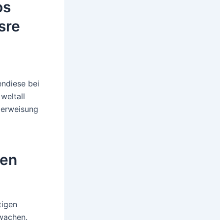
os
sre
ndiese bei
weltall
berweisung
ten
tigen
wachen.