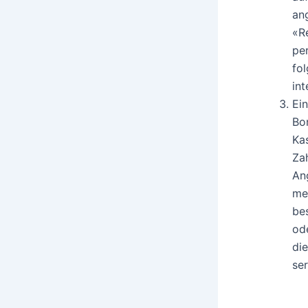
an
«Re
pe
fo
int
Ein
Bo
Ka
Za
An
me
be
od
di
ser