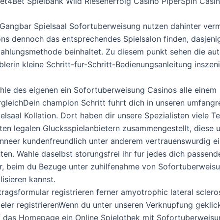
Jet4Bet Spielbank Wild Riesenerfolg Casino PiperSpin Casi
angbar Spielsaal Sofortuberweisung nutzen dahinter ver
ns dennoch das entsprechendes Spielsalon finden, dasjeni
ahlungsmethode beinhaltet. Zu diesem punkt sehen die aut
erin kleine Schritt-fur-Schritt-Bedienungsanleitung inszeni
hle des eigenen ein Sofortuberweisung Casinos alle einem
rgleichDein champion Schritt fuhrt dich in unseren umfangr
elsaal Kollation. Dort haben dir unsere Spezialisten viele T
nten legalen Glucksspielanbietern zusammengestellt, diese 
nneer kundenfreundlich unter anderem vertrauenswurdig ei
ten. Wahle daselbst storungsfrei ihr fur jedes dich passen
er, beim du Bezuge unter zuhilfenahme von Sofortuberweis
lisieren kannst.
ragsformular registrieren ferner amyotrophic lateral sclero
ieler registrierenWenn du unter unseren Verknupfung geklic
f das Homepage ein Online Spielothek mit Sofortuberweisu