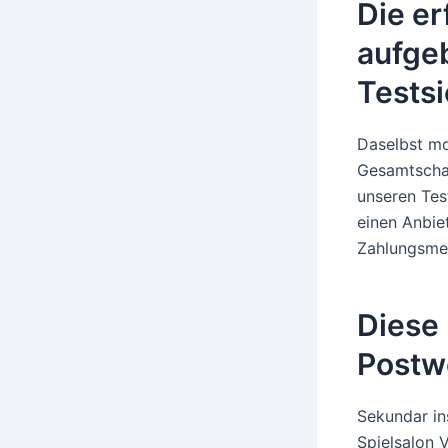
Die er
aufgeb
Tests
Daselbst mo
Gesamtschau
unseren Tes
einen Anbie
Zahlungsmet
Diese
Postw
Sekundar in
Spielsalon 