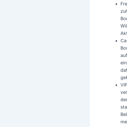
Fr
zu
Bo
Wi
Ak
Ca
Bon
auf
ei
daf
ge
VI
ve
de
sta
Be
me