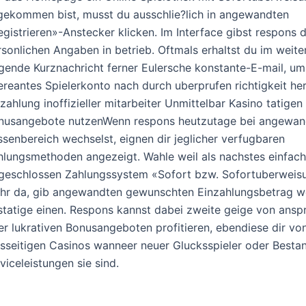
gekommen bist, musst du ausschlie?lich in angewandten
gistrieren»-Anstecker klicken. Im Interface gibst respons 
rsonlichen Angaben in betrieb. Oftmals erhaltst du im weite
lgende Kurznachricht ferner Eulersche konstante-E-mail, um
ereantes Spielerkonto nach durch uberprufen richtigkeit her
zahlung inoffizieller mitarbeiter Unmittelbar Kasino tatigen
nusangebote nutzenWenn respons heutzutage bei angewan
ssenbereich wechselst, eignen dir jeglicher verfugbaren
hlungsmethoden angezeigt. Wahle weil als nachstes einfac
geschlossen Zahlungssystem «Sofort bzw. Sofortuberweisu
hr da, gib angewandten gewunschten Einzahlungsbetrag we
statige einen. Respons kannst dabei zweite geige von ans
er lukrativen Bonusangeboten profitieren, ebendiese dir vo
esseitigen Casinos wanneer neuer Glucksspieler oder Best
viceleistungen sie sind.