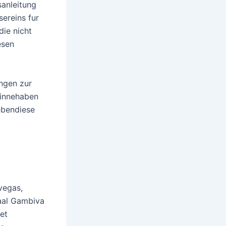
sanleitung
ereins fur
die nicht
esen
angen zur
 innehaben
ebendiese
vegas,
aal Gambiva
et