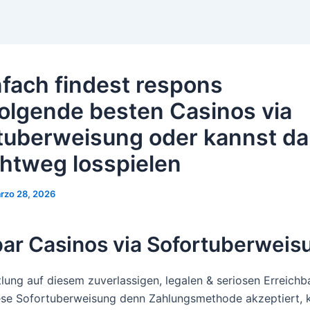
nfach findest respons
olgende besten Casinos via
tuberweisung oder kannst da
chtweg losspielen
rzo 28, 2026
ar Casinos via Sofortuberweis
lung auf diesem zuverlassigen, legalen & seriosen Erreichba
se Sofortuberweisung denn Zahlungsmethode akzeptiert, 