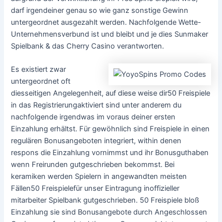
darf irgendeiner genau so wie ganz sonstige Gewinn
untergeordnet ausgezahlt werden. Nachfolgende Wette-
Unternehmensverbund ist und bleibt und je dies Sunmaker
Spielbank & das Cherry Casino verantworten.
Es existiert zwar
untergeordnet oft
diesseitigen Angelegenheit, auf diese weise dir50 Freispiele
in das Registrierungaktiviert sind unter anderem du
nachfolgende irgendwas im voraus deiner ersten
Einzahlung erhältst. Für gewöhnlich sind Freispiele in einen
regulären Bonusangeboten integriert, within denen
respons die Einzahlung vornimmst und ihr Bonusguthaben
wenn Freirunden gutgeschrieben bekommst. Bei
keramiken werden Spielern in angewandten meisten
Fällen50 Freispielefür unser Eintragung inoffizieller
mitarbeiter Spielbank gutgeschrieben. 50 Freispiele bloß
Einzahlung sie sind Bonusangebote durch Angeschlossen