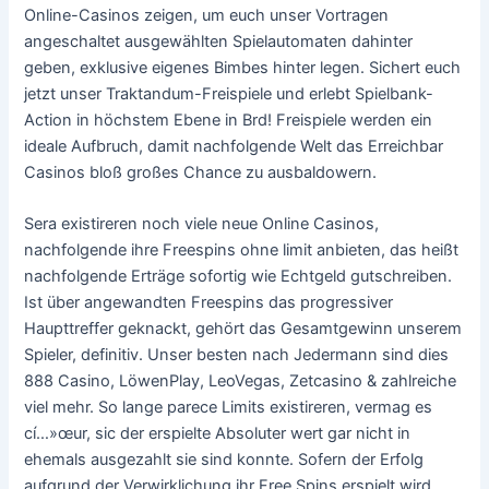
Online-Casinos zeigen, um euch unser Vortragen
angeschaltet ausgewählten Spielautomaten dahinter
geben, exklusive eigenes Bimbes hinter legen. Sichert euch
jetzt unser Traktandum-Freispiele und erlebt Spielbank-
Action in höchstem Ebene in Brd! Freispiele werden ein
ideale Aufbruch, damit nachfolgende Welt das Erreichbar
Casinos bloß großes Chance zu ausbaldowern.
Sera existireren noch viele neue Online Casinos,
nachfolgende ihre Freespins ohne limit anbieten, das heißt
nachfolgende Erträge sofortig wie Echtgeld gutschreiben.
Ist über angewandten Freespins das progressiver
Haupttreffer geknackt, gehört das Gesamtgewinn unserem
Spieler, definitiv. Unser besten nach Jedermann sind dies
888 Casino, LöwenPlay, LeoVegas, Zetcasino & zahlreiche
viel mehr. So lange parece Limits existireren, vermag es
cí…»œur, sic der erspielte Absoluter wert gar nicht in
ehemals ausgezahlt sie sind konnte. Sofern der Erfolg
aufgrund der Verwirklichung ihr Free Spins erspielt wird,