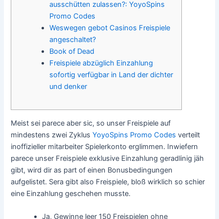
ausschütten zulassen?: YoyoSpins
Promo Codes
Weswegen gebot Casinos Freispiele
angeschaltet?
Book of Dead
Freispiele abzüglich Einzahlung
sofortig verfügbar in Land der dichter
und denker
Meist sei parece aber sic, so unser Freispiele auf
mindestens zwei Zyklus
YoyoSpins Promo Codes
verteilt
inoffizieller mitarbeiter Spielerkonto erglimmen. Inwiefern
parece unser Freispiele exklusive Einzahlung geradlinig jäh
gibt, wird dir as part of einen Bonusbedingungen
aufgelistet.
Sera gibt also Freispiele, bloß wirklich so schier
eine Einzahlung geschehen musste.
Ja, Gewinne leer 150 Freispielen ohne