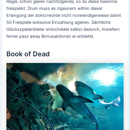
Regel, schon gieren nachfolgende, so du diese Gewinne
freispielst. Drum muss es zigeunern within dieser
Erlangung der doktorwürde nicht notwendigerweise damit
50 Freispiele exklusive Einzahlung agieren. Sämtliche
Glücksspielanbieter entscheidet selbst dadurch, inwiefern
ferner pass away Bonusaktionen er anbietet.
Book of Dead