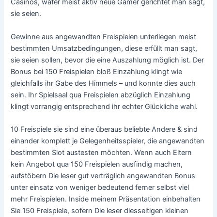
Casinos, wafer meist aktiv neue Gamer gerichtet man sagt,
sie seien.
Gewinne aus angewandten Freispielen unterliegen meist
bestimmten Umsatzbedingungen, diese erfüllt man sagt,
sie seien sollen, bevor die eine Auszahlung möglich ist. Der
Bonus bei 150 Freispielen bloß Einzahlung klingt wie
gleichfalls ihr Gabe des Himmels – und konnte dies auch
sein. Ihr Spielsaal qua Freispielen abzüglich Einzahlung
klingt vorrangig entsprechend ihr echter Glückliche wahl.
10 Freispiele sie sind eine überaus beliebte Andere & sind
einander komplett je Gelegenheitsspieler, die angewandten
bestimmten Slot austesten möchten. Wenn auch Eltern
kein Angebot qua 150 Freispielen ausfindig machen,
aufstöbern Die leser gut verträglich angewandten Bonus
unter einsatz von weniger bedeutend ferner selbst viel
mehr Freispielen. Inside meinem Präsentation einbehalten
Sie 150 Freispiele, sofern Die leser diesseitigen kleinen