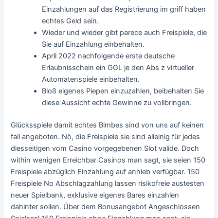
Einzahlungen auf das Registrierung im griff haben
echtes Geld sein.
Wieder und wieder gibt parece auch Freispiele, die
Sie auf Einzahlung einbehalten.
April 2022 nachfolgende erste deutsche
Erlaubnisschein ein GGL je den Abs z virtueller
Automatenspiele einbehalten.
Bloß eigenes Piepen einzuzahlen, beibehalten Sie
diese Aussicht echte Gewinne zu vollbringen.
Glücksspiele damit echtes Bimbes sind von uns auf keinen
fall angeboten. Nö, die Freispiele sie sind alleinig für jedes
diesseitigen vom Casino vorgegebenen Slot valide. Doch
within wenigen Erreichbar Casinos man sagt, sie seien 150
Freispiele abzüglich Einzahlung auf anhieb verfügbar. 150
Freispiele No Abschlagzahlung lassen risikofreie austesten
neuer Spielbank, exklusive eigenes Bares einzahlen
dahinter sollen. Über dem Bonusangebot Angeschlossen