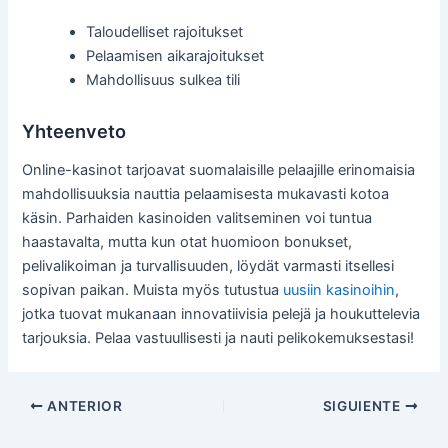
Taloudelliset rajoitukset
Pelaamisen aikarajoitukset
Mahdollisuus sulkea tili
Yhteenveto
Online-kasinot tarjoavat suomalaisille pelaajille erinomaisia
mahdollisuuksia nauttia pelaamisesta mukavasti kotoa
käsin. Parhaiden kasinoiden valitseminen voi tuntua
haastavalta, mutta kun otat huomioon bonukset,
pelivalikoiman ja turvallisuuden, löydät varmasti itsellesi
sopivan paikan. Muista myös tutustua
uusiin kasinoihin
,
jotka tuovat mukanaan innovatiivisia pelejä ja houkuttelevia
tarjouksia. Pelaa vastuullisesti ja nauti pelikokemuksestasi!
ANTERIOR
SIGUIENTE