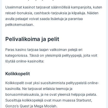
Useimmat kasinot tarjoavat säännöllisiä kampanjoita, kuten
reload-bonuksia, cashback-tarjouksia ja kilpailuja. Näiden
avulla pelaajat voivat saada lisäetuja ja parantaa
pelikokemustaan.
Pelivalikoima ja pelit
Paras kasino tarjoaa laajan valikoiman pelejä eri
kategorioissa. Tässä on yleisimpiä pelityyppejä, joita voit
löytää online-kasinoilta:
Kolikkopelit
Kolikkopelit ovat yksi suosituimmista pelityypeistä online-
kasinoilla. Ne tarjoavat erilaisia teemoja ja
bonusominaisuuksia, ja ne ovat yleensä helppoja pelata.
Suosittuja kolikkopelejä ovat muun muassa Starburst,
Gonzo’s Quest ja Mega Moolah.