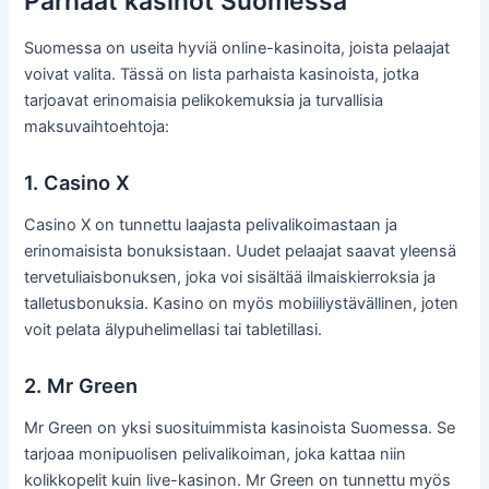
Parhaat kasinot Suomessa
Suomessa on useita hyviä online-kasinoita, joista pelaajat
voivat valita. Tässä on lista parhaista kasinoista, jotka
tarjoavat erinomaisia pelikokemuksia ja turvallisia
maksuvaihtoehtoja:
1. Casino X
Casino X on tunnettu laajasta pelivalikoimastaan ja
erinomaisista bonuksistaan. Uudet pelaajat saavat yleensä
tervetuliaisbonuksen, joka voi sisältää ilmaiskierroksia ja
talletusbonuksia. Kasino on myös mobiiliystävällinen, joten
voit pelata älypuhelimellasi tai tabletillasi.
2. Mr Green
Mr Green on yksi suosituimmista kasinoista Suomessa. Se
tarjoaa monipuolisen pelivalikoiman, joka kattaa niin
kolikkopelit kuin live-kasinon. Mr Green on tunnettu myös