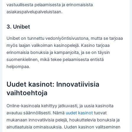
vastuullisesta pelaamisesta ja erinomaisista
asiakaspalvelupalveluistaan.
3. Unibet
Unibet on tunnettu vedonlyöntisivustona, mutta se tarjoaa
myös laajan valikoiman kasinopelejä. Kasino tarjoaa
erinomaisia bonuksia ja kampanjoita, ja se on täysin
suomenkielinen, mikä tekee pelaamisesta entistä
helpompaa.
Uudet kasinot: Innovatiivisia
vaihtoehtoja
Online-kasinoala kehittyy jatkuvasti, ja uusia kasinoita
avautuu säännöllisesti. Nämä
uudet kasinot
tuovat
mukanaan innovatiivisia pelejä, houkuttelevia bonuksia ja
ainutlaatuisia ominaisuuksia. Uuden kasinon valitseminen