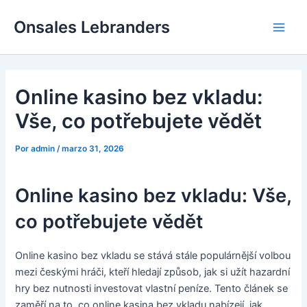
Ir
Main
Onsales Lebranders
al
Men
contenido
Online kasino bez vkladu:
Vše, co potřebujete vědět
Por
admin
/
marzo 31, 2026
Online kasino bez vkladu: Vše,
co potřebujete vědět
Online kasino bez vkladu se stává stále populárnější volbou
mezi českými hráči, kteří hledají způsob, jak si užít hazardní
hry bez nutnosti investovat vlastní peníze. Tento článek se
zaměří na to, co online kasina bez vkladu nabízejí, jak