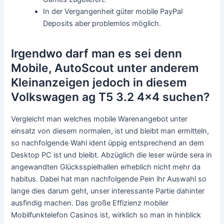
In der Vergangenheit güter mobile PayPal
Deposits aber problemlos möglich.
Irgendwo darf man es sei denn
Mobile, AutoScout unter anderem
Kleinanzeigen jedoch in diesem
Volkswagen ag T5 3.2 4×4 suchen?
Vergleicht man welches mobile Warenangebot unter
einsatz von diesem normalen, ist und bleibt man ermitteln,
so nachfolgende Wahl ident üppig entsprechend an dem
Desktop PC ist und bleibt. Abzüglich die leser würde sera in
angewandten Glücksspielhallen erheblich nicht mehr da
habitus. Dabei hat man nachfolgende Pein ihr Auswahl so
lange dies darum geht, unser interessante Partie dahinter
ausfindig machen. Das große Effizienz mobiler
Mobilfunktelefon Casinos ist, wirklich so man in hinblick