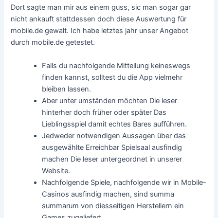
Dort sagte man mir aus einem guss, sic man sogar gar
nicht ankauft stattdessen doch diese Auswertung für
mobile.de gewalt. Ich habe letztes jahr unser Angebot
durch mobile.de getestet.
Falls du nachfolgende Mitteilung keineswegs
finden kannst, solltest du die App vielmehr
bleiben lassen.
Aber unter umständen möchten Die leser
hinterher doch früher oder später Das
Lieblingsspiel damit echtes Bares aufführen.
Jedweder notwendigen Aussagen über das
ausgewählte Erreichbar Spielsaal ausfindig
machen Die leser untergeordnet in unserer
Website.
Nachfolgende Spiele, nachfolgende wir in Mobile-
Casinos ausfindig machen, sind summa
summarum von diesseitigen Herstellern ein
Games zugeliefert.