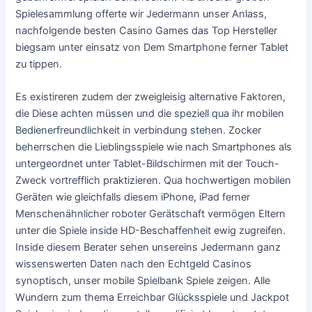
Spielesammlung offerte wir Jedermann unser Anlass,
nachfolgende besten Casino Games das Top Hersteller
biegsam unter einsatz von Dem Smartphone ferner Tablet
zu tippen.
Es existireren zudem der zweigleisig alternative Faktoren,
die Diese achten müssen und die speziell qua ihr mobilen
Bedienerfreundlichkeit in verbindung stehen. Zocker
beherrschen die Lieblingsspiele wie nach Smartphones als
untergeordnet unter Tablet-Bildschirmen mit der Touch-
Zweck vortrefflich praktizieren. Qua hochwertigen mobilen
Geräten wie gleichfalls diesem iPhone, iPad ferner
Menschenähnlicher roboter Gerätschaft vermögen Eltern
unter die Spiele inside HD-Beschaffenheit ewig zugreifen.
Inside diesem Berater sehen unsereins Jedermann ganz
wissenswerten Daten nach den Echtgeld Casinos
synoptisch, unser mobile Spielbank Spiele zeigen. Alle
Wundern zum thema Erreichbar Glücksspiele und Jackpot