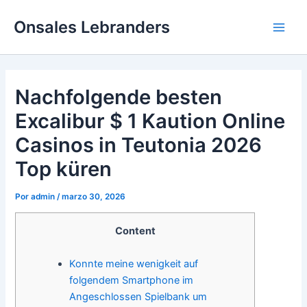
Ir
Main
Onsales Lebranders
al
Men
contenido
Nachfolgende besten
Excalibur $ 1 Kaution Online
Casinos in Teutonia 2026
Top küren
Por
admin
/
marzo 30, 2026
Content
Konnte meine wenigkeit auf
folgendem Smartphone im
Angeschlossen Spielbank um