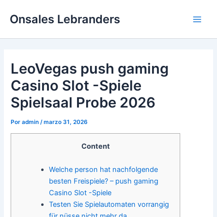
Ir
Main
Onsales Lebranders
al
Men
contenido
LeoVegas push gaming
Casino Slot -Spiele
Spielsaal Probe 2026
Por
admin
/
marzo 31, 2026
Content
Welche person hat nachfolgende
besten Freispiele? – push gaming
Casino Slot -Spiele
Testen Sie Spielautomaten vorrangig
für nüsse nicht mehr da.