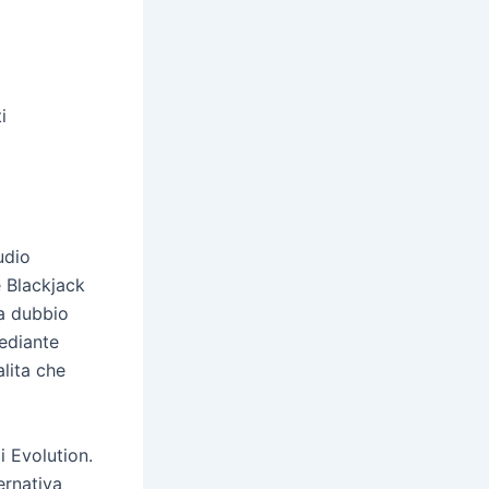
i
udio
 Blackjack
la dubbio
mediante
alita che
i Evolution.
ernativa