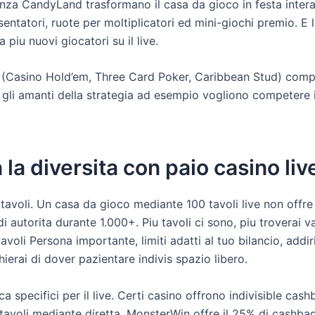
za CandyLand trasformano il casa da gioco in festa intera
entatori, ruote per moltiplicatori ed mini-giochi premio. E 
a piu nuovi giocatori su il live.
ve (Casino Hold’em, Three Card Poker, Caribbean Stud) comp
r gli amanti della strategia ad esempio vogliono competere i
.
a la diversita con paio casino liv
 tavoli. Un casa da gioco mediante 100 tavoli live non offre
i autorita durante 1.000+. Piu tavoli ci sono, piu troverai va
tavoli Persona importante, limiti adatti al tuo bilancio, addir
hierai di dover pazientare indivis spazio libero.
ica specifici per il live. Certi casino offrono indivisible cas
 tavoli mediante diretta. MonsterWin offre il 25% di cashba