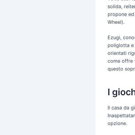
solida, reit
propone ed 
Wheel).
Ezugi, cono
poliglotta e
orientati ri
come offre v
questo sopr
I gioc
Il casa da g
Inaspettatam
opzione.