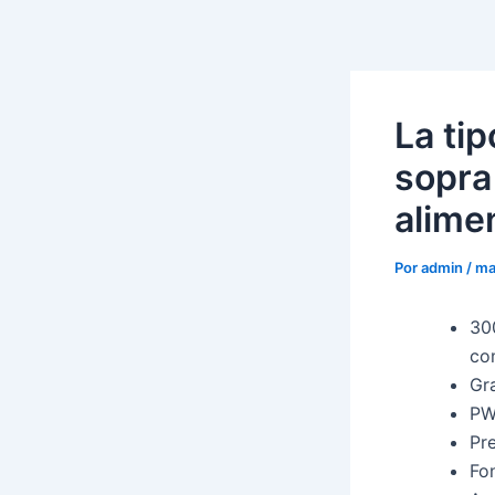
Ir
al
contenido
La tip
sopra 
alimen
Por
admin
/
ma
300
co
Gra
PW
Pre
Fo