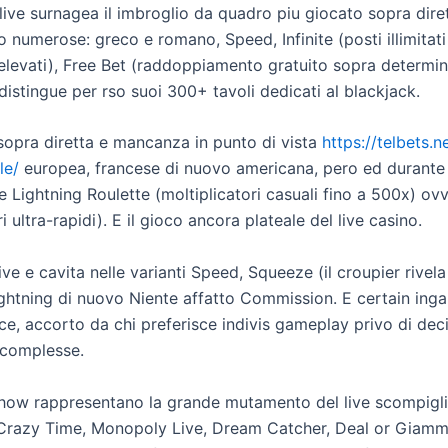
 live surnagea il imbroglio da quadro piu giocato sopra dire
o numerose: greco e romano, Speed, Infinite (posti illimitati 
i elevati), Free Bet (raddoppiamento gratuito sopra determi
distingue per rso suoi 300+ tavoli dedicati al blackjack.
 sopra diretta e mancanza in punto di vista
https://telbets.n
le/
europea, francese di nuovo americana, pero ed durante
he Lightning Roulette (moltiplicatori casuali fino a 500x) ov
ri ultra-rapidi). E il gioco ancora plateale del live casino.
live e cavita nelle varianti Speed, Squeeze (il croupier rivela
Lightning di nuovo Niente affatto Commission. E certain ing
e, accorto da chi preferisce indivis gameplay privo di deci
 complesse.
ow rappresentano la grande mutamento del live scompigli
. Crazy Time, Monopoly Live, Dream Catcher, Deal or Giamm