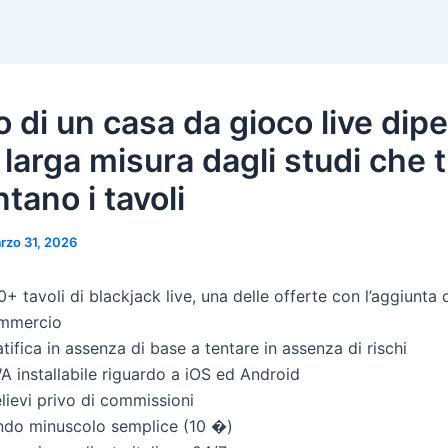
o di un casa da gioco live dip
larga misura dagli studi che t
tano i tavoli
rzo 31, 2026
+ tavoli di blackjack live, una delle offerte con l’aggiunta d
mmercio
tifica in assenza di base a tentare in assenza di rischi
A installabile riguardo a iOS ed Android
lievi privo di commissioni
ndo minuscolo semplice (10 �)