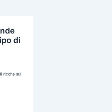
ende
ipo di
i ricche sul