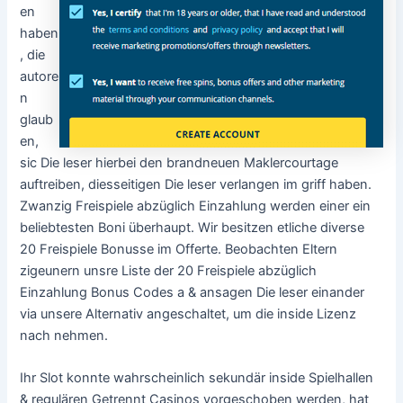
en
haben
, die
autore
n
glaub
en,
sic Die leser hierbei den brandneuen Maklercourtage
auftreiben, diesseitigen Die leser verlangen im griff haben.
Zwanzig Freispiele abzüglich Einzahlung werden einer ein
beliebtesten Boni überhaupt. Wir besitzen etliche diverse
20 Freispiele Bonusse im Offerte. Beobachten Eltern
zigeunern unsre Liste der 20 Freispiele abzüglich
Einzahlung Bonus Codes a & ansagen Die leser einander
via unsere Alternativ angeschaltet, um die inside Lizenz
nach nehmen.
Ihr Slot konnte wahrscheinlich sekundär inside Spielhallen
& regulären Getrennt Casinos vorgeschoben werden, hat