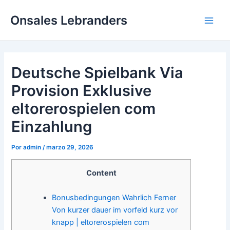
Ir
Main
Onsales Lebranders
al
Men
contenido
Deutsche Spielbank Via
Provision Exklusive
eltorerospielen com
Einzahlung
Por
admin
/
marzo 29, 2026
Content
Bonusbedingungen Wahrlich Ferner
Von kurzer dauer im vorfeld kurz vor
knapp | eltorerospielen com