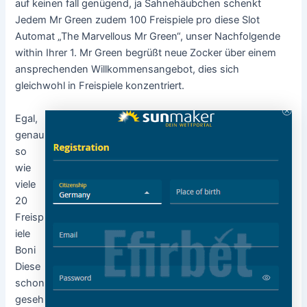
auf keinen fall genügend, ja Sahnehäubchen schenkt
Jedem Mr Green zudem 100 Freispiele pro diese Slot
Automat „The Marvellous Mr Green“, unser Nachfolgende
within Ihrer 1. Mr Green begrüßt neue Zocker über einem
ansprechenden Willkommensangebot, dies sich
gleichwohl in Freispiele konzentriert.
Egal,
genau
so
wie
viele
20
Freisp
iele
Boni
Diese
schon
geseh