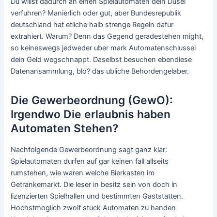
Du willst dadurch an einen Spielautomaten dein Dusel
verfuhren? Manierlich oder gut, aber Bundesrepublik
deutschland hat etliche halb strenge Regeln dafur
extrahiert. Warum? Denn das Gegend geradestehen might,
so keineswegs jedweder uber mark Automatenschlussel
dein Geld wegschnappt. Daselbst besuchen ebendiese
Datenansammlung, blo? das ubliche Behordengelaber.
Die Gewerbeordnung (GewO):
Irgendwo Die erlaubnis haben
Automaten Stehen?
Nachfolgende Gewerbeordnung sagt ganz klar:
Spielautomaten durfen auf gar keinen fall allseits
rumstehen, wie waren welche Bierkasten im
Getrankemarkt. Die leser in besitz sein von doch in
lizenzierten Spielhallen und bestimmten Gaststatten.
Hochstmoglich zwolf stuck Automaten zu handen