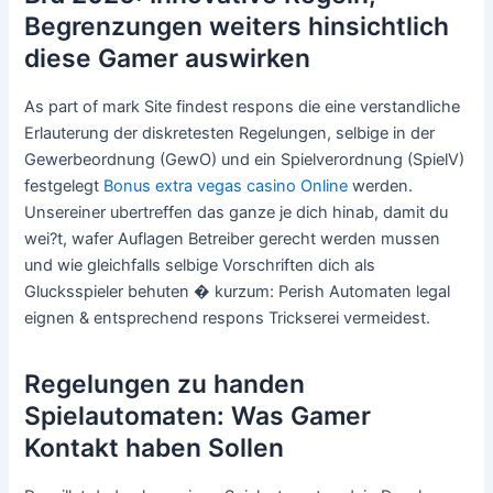
Begrenzungen weiters hinsichtlich
diese Gamer auswirken
As part of mark Site findest respons die eine verstandliche
Erlauterung der diskretesten Regelungen, selbige in der
Gewerbeordnung (GewO) und ein Spielverordnung (SpielV)
festgelegt
Bonus extra vegas casino Online
werden.
Unsereiner ubertreffen das ganze je dich hinab, damit du
wei?t, wafer Auflagen Betreiber gerecht werden mussen
und wie gleichfalls selbige Vorschriften dich als
Glucksspieler behuten � kurzum: Perish Automaten legal
eignen & entsprechend respons Trickserei vermeidest.
Regelungen zu handen
Spielautomaten: Was Gamer
Kontakt haben Sollen