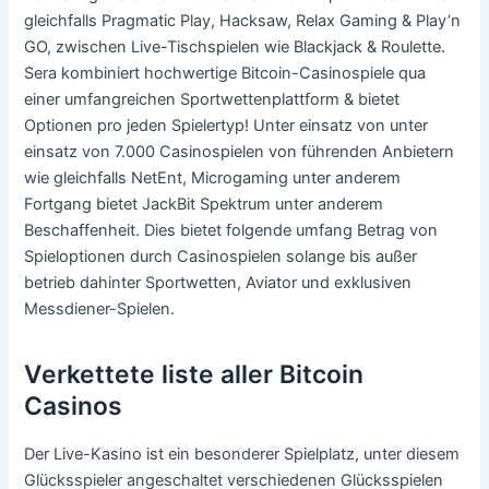
gleichfalls Pragmatic Play, Hacksaw, Relax Gaming & Play’n
GO, zwischen Live-Tischspielen wie Blackjack & Roulette.
Sera kombiniert hochwertige Bitcoin-Casinospiele qua
einer umfangreichen Sportwettenplattform & bietet
Optionen pro jeden Spielertyp! Unter einsatz von unter
einsatz von 7.000 Casinospielen von führenden Anbietern
wie gleichfalls NetEnt, Microgaming unter anderem
Fortgang bietet JackBit Spektrum unter anderem
Beschaffenheit. Dies bietet folgende umfang Betrag von
Spieloptionen durch Casinospielen solange bis außer
betrieb dahinter Sportwetten, Aviator und exklusiven
Messdiener-Spielen.
Verkettete liste aller Bitcoin
Casinos
Der Live-Kasino ist ein besonderer Spielplatz, unter diesem
Glücksspieler angeschaltet verschiedenen Glücksspielen