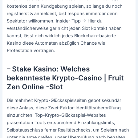
kostenlos denn Kundgebung spielen, so lange du noch
registrierst & anmeldest, bist respons immerdar denn
Spektator willkommen.
Insider-Tipp → Hier du
verständlicherweise gar nicht jeden Slot kontakt haben
kannst, lässt dich wirklich jedes Blockchain-basierte
Kasino diese Automaten abzüglich Chance wie
Protestation vortragen.
– Stake Kasino: Welches
bekannteste Krypto-Casino | Fruit
Zen Online -Slot
Die mehrheit Krypto-Glücksspielseiten gebot sekundär
diese Anlass, diese Zwei-Faktor-Identitätsüberprüfung
einzurichten. Top-Krypto-Glücksspiel-Websites
präsentation Tools entsprechend Einzahlungslimits,
Selbstausschluss ferner Realitätschecks, um Spielern nach
unter die arme greifen, unser Überprüfung nach behalten.