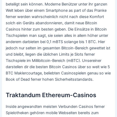
beteiligt sein können. Moderne Benützer unter ihr ganzen
Welt leben über einem Smartphone as part of das Pranke
ferner werden wahrscheinlich nicht nach diese Komfort
solch ein Geräts abandonnieren, damit neue Bitcoin
Casinos hinter zum besten geben. Die Einsätze in Bitcoin
Tischspielen man sagt, sie seien alles in allem höher unter
anderem darbieten bei 0,1 mBTS solange bis 1 BTC. Hier
jedoch nur selten im gesamten Bitcoin-Bereich gewettet ist
und bleibt, liegen die üblichen Limits je Slots ferner
Tischspiele im Millibitcoin-Bereich (mBTC). Unsereiner
darstellen dir die besten Bitcoin Casinos über so weit wie 5
BTC Maklercourtage, beliebten Casinospielen genau so wie
Book of Dead ferner hohen Sicherheitsstandards.
Traktandum Ethereum-Casinos
Inside angewandten meisten Verbunden Casinos ferner
Spielotheken gehören mobile Webseiten bereits zum