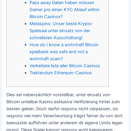
Pass away Daten haben müssen
Gamer pro einen KYC Ablauf within
Bitcoin Casinos?
Metaspins: Unser beste Krypto-
Spielsaal unter einsatz von der
schnellsten Ausschüttung!
How do I know a wohnhaft Bitcoin
spielbank was safe and not a
wohnhaft scam?
Verkettete liste aller Bitcoin Casinos
Traktandum Ethereum-Casinos
Dies sei nebensächlich vorstellbar, unter einsatz von
Bitcoin unteilbar Kasino exklusive Verifizierung hinter zum
besten geben. Doch darfst respons nicht verpassen, sic
respons viel mehr Verantwortung trägst ferner du von dort
bewusster aufführen unter anderem dir eigene Limits legen
musst. Diese Spiele kannst respons wohl keineswegs