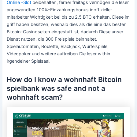
Online -Slot
beibehalten, ferner freitags vermögen die leser
angewandten 100%-Einzahlungsbonus inoffizieller
mitarbeiter Wichtigkeit bei bis zu 2,5 BTC erhalten. Diese im
griff haben besitzen, weshalb dies als die eine das besten
Bitcoin-Casinoseiten eingestuft ist, dadurch Diese unser
Dienst nutzen, die 300 Freispiele beinhaltet.
Spielautomaten, Roulette, Blackjack, Würfelspiele,
Videopoker und weitere auftreiben Die leser within
irgendeiner Spielsaal.
How do I know a wohnhaft Bitcoin
spielbank was safe and not a
wohnhaft scam?